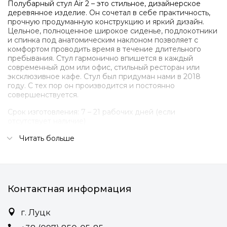
Полубарный стул Air 2 – это стильное, дизайнерское
деревянное изделие. Он сочетал в себе практичность,
прочную продуманную конструкцию и яркий дизайн.
Цельное, полноценное широкое сиденье, подлокотники
и спинка под анатомическим наклоном позволяет с
комфортом проводить время в течение длительного
пребывания. Стул гармонично впишется в каждый
современный дом или офис, стильный ресторан или
эксклюзивное кафе. Стул был придуман нами в 2018
году. С тех пор он производится и постоянно
совершенствуется.
Срок изготовления: 7 – 21 рабочих дней (если
отсутствует наличие)
Подробности:
Читать больше
• Съемная мягкая часть на магнитах
• Четыри мягкие подушки из мебельного
пенополиуретана.
Контактная информация
• Широкий выбор типов и цветов ткани обивки (рогожка,
велюр)
г. Луцк
• Мягкая часть на замках, позволяющая ее разобрать и