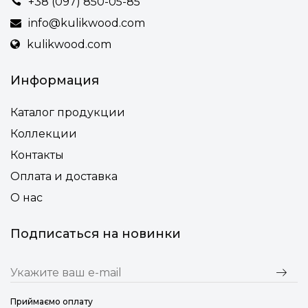
+38 (097) 850-05-85
постирать.
info@kulikwood.com
• Несколько вариантов тонировки древесины
kulikwood.com
• Финишная защита древесины – выносливое
натуральное масло
Информация
• Подножка деревянная или из алюминия (для дома или
общественного места)
Каталог продукции
• Возможность смены высоты ножек (или подножки) под
Коллекции
нестандартную столешницу по индивидуальному
запросу клиента
Контакты
Оплата и доставка
О нас
Подписаться на новинки
Приймаємо оплату