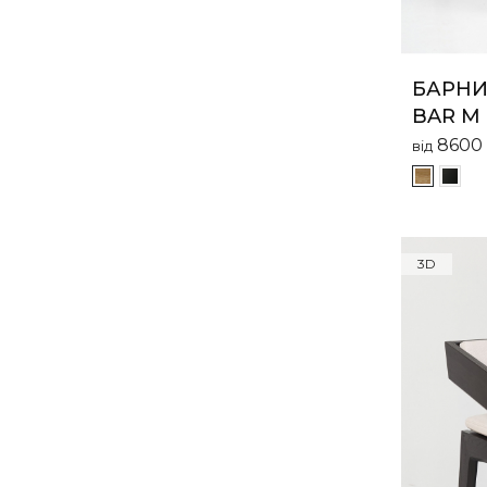
БАРНИЙ
BAR M 
8600
від
3D