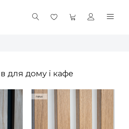
 для дому і кафе
new