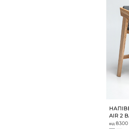
НАПІВ
AIR 2 B
830
від