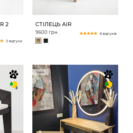
R 2
СТІЛЕЦЬ AIR
9600
грн.
6 відгуків
2 відгука
new