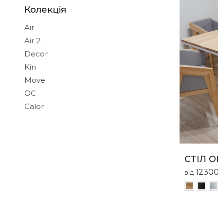
Колекція
Air
Air 2
Decor
Kin
Move
ОС
Сalor
СТІЛ О
1230
від