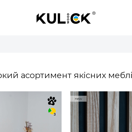
кий асортимент якісних меблів
new