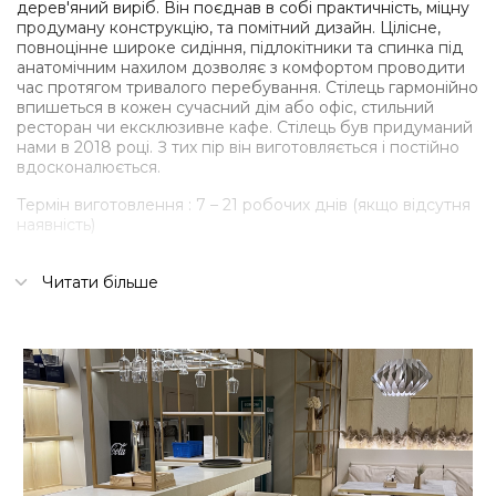
дерев'яний виріб. Він поєднав в собі практичність, міцну
продуману конструкцію, та помітний дизайн. Цілісне,
повноцінне широке сидіння, підлокітники та спинка під
анатомічним нахилом дозволяє з комфортом проводити
час протягом тривалого перебування. Стілець гармонійно
впишеться в кожен сучасний дім або офіс, стильний
ресторан чи ексклюзивне кафе. Стілець був придуманий
нами в 2018 році. З тих пір він виготовляється і постійно
вдосконалюється.
Термін виготовлення : 7 – 21 робочих днів (якщо відсутня
наявність)
Деталі:
Читати більше
З’ємна м’яка частина на магнітах
Дві м’яких подушки з меблевого пінополіуретану
Широкий вибір типів і кольорів тканини оббивки
(рогожка, велюр)
М’яка частина на замках, що дозволяє її розібрати і
попрати.
Кілька варіантів тонування деревини
Фінішний захист деревини – витривале натуральне
масло
Підніжка дерев’яна або з алюмінію (для дому чи