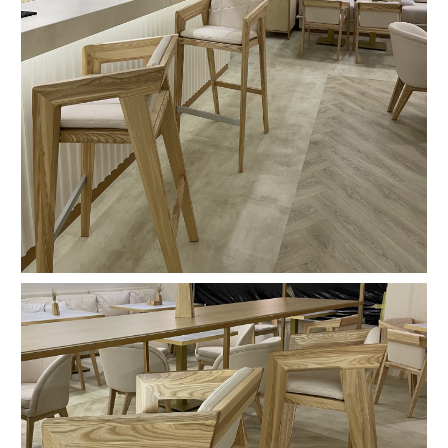
громадського місця)
Можливість зміни висоти ніжок (або підніжки) під
нестандартну стільницю на індивідуальний запит
клієнта