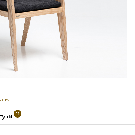
рану.
11
дгуки