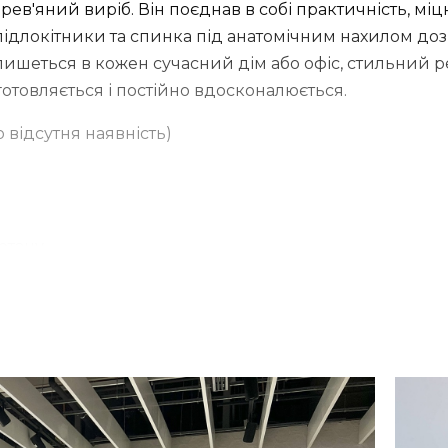
рев'яний виріб. Він поєднав в собі практичність, мі
 підлокітники та спинка під анатомічним нахилом д
пишеться в кожен сучасний дім або офіс, стильний р
готовляється і постійно вдосконалюється.
о відсутня наявність)
етану
бивки (рогожка, велюр)
брати і попрати.
уральне масло