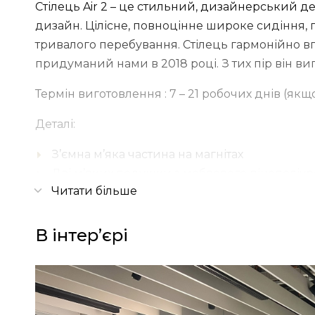
Стілець Air 2 – це стильний, дизайнерський де
дизайн. Цілісне, повноцінне широке сидіння,
тривалого перебування. Стілець гармонійно в
придуманий нами в 2018 році. З тих пір він ви
Термін виготовлення : 7 – 21 робочих днів (якщ
Деталі:
З’ємна м’яка частина на магнітах
Дві м’яких подушки з меблевого пінополіур
Читати більше
Широкий вибір типів і кольорів тканини об
М’яка частина на замках, що дозволяє її розі
Кілька варіантів тонування деревини
В інтерʼєрі
Фінішний захист деревини – витривале нат