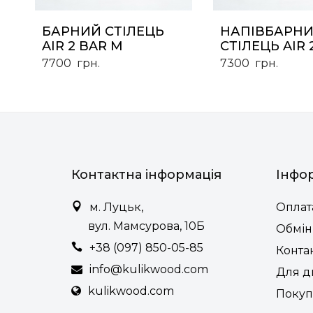
БАРНИЙ СТІЛЕЦЬ
НАПІВБАРН
AIR 2 BAR M
СТІЛЕЦЬ AIR 
7700
грн.
7300
грн.
Контактна інформація
Інфо
м. Луцьк,
Оплата
вул. Мамсурова, 10Б
Обмін
+38 (097) 850-05-85
Конта
info@kulikwood.com
Для д
kulikwood.com
Покуп