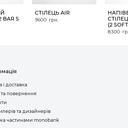
ИЙ
СТІЛЕЦЬ AIR
НАПІВ
2 BAR S
СТІЛЕЦ
9600
грн.
(2 SOFT
8300
гр
рмація
 і доставка
 та повернення
кти
илерів та дизайнерів
ка частинами monobank