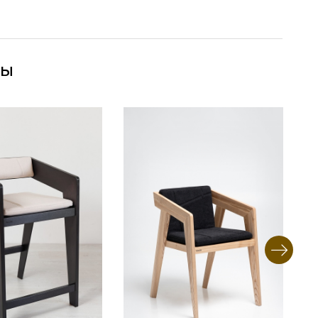
ры
альному запросу клиента