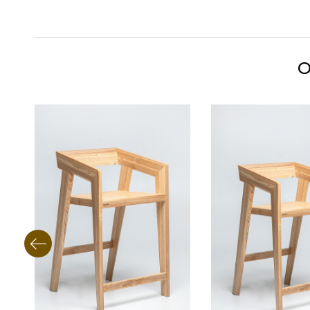
• Широкий выбор типов и цветов ткани обивки
• Мягкая часть на замках, позволяющая ее разо
О
• Несколько вариантов тонировки древесины
• Финишная защита древесины – выносливое 
• Подножка деревянная или из алюминия (для
• Возможность смены высоты ножек (или под