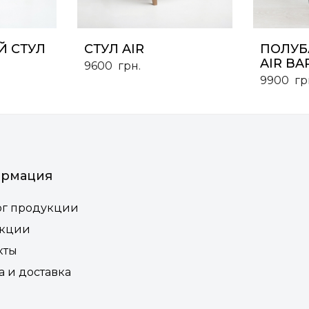
 СТУЛ
СТУЛ AIR
ПОЛУБ
AIR BA
9600
грн.
9900
гр
рмация
ог продукции
екции
кты
а и доставка