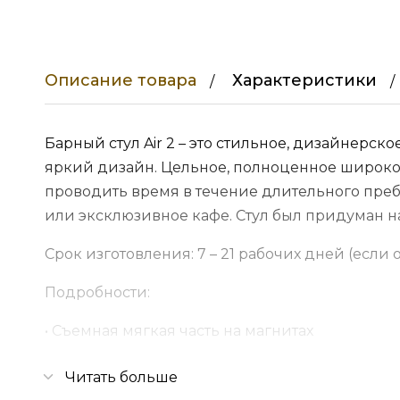
Описание товара
Характеристики
Барный стул Air 2 – это стильное, дизайнерс
яркий дизайн. Цельное, полноценное широко
проводить время в течение длительного пре
или эксклюзивное кафе. Стул был придуман на
Срок изготовления: 7 – 21 рабочих дней (если 
Подробности:
• Съемная мягкая часть на магнитах
• Две мягкие подушки из мебельного пенопол
Читать больше