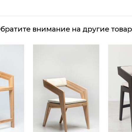
 (рогожка, велюр)
брать и постирать.
братите внимание на другие това
натуральное масло
 дома или общественного места)
ножки) под нестандартную столешницу по индивиду