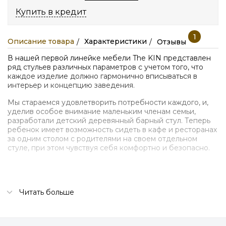
Купить в кредит
1
Описание товара
Характеристики
Отзывы
В нашей первой линейке мебели The KIN представлен
ряд стульев различных параметров с учетом того, что
каждое изделие должно гармонично вписываться в
интерьер и концепцию заведения.
Мы стараемся удовлетворить потребности каждого, и,
уделив особое внимание маленьким членам семьи,
разработали детский деревянный барный стул. Теперь
ребенок имеет возможность сидеть в кафе и ресторанах
за одним столом с родителями на своем отдельном
стуле, при этом чувствуя себя комфортно и безопасно.
Коллекция:
The KIN
Читать больше
Размеры:
50cm x 50cm x 70cm