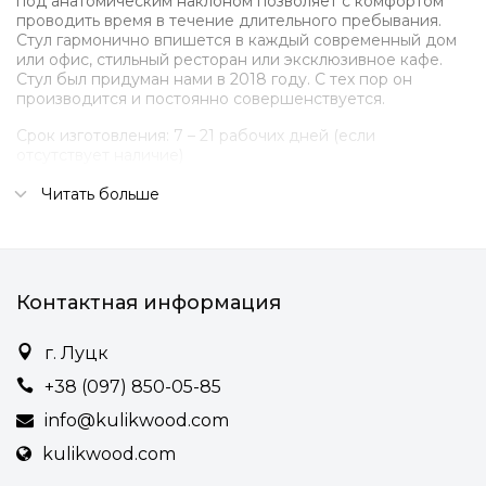
под анатомическим наклоном позволяет с комфортом
проводить время в течение длительного пребывания.
Стул гармонично впишется в каждый современный дом
или офис, стильный ресторан или эксклюзивное кафе.
Стул был придуман нами в 2018 году. С тех пор он
производится и постоянно совершенствуется.
Срок изготовления: 7 – 21 рабочих дней (если
отсутствует наличие)
Подробности:
Читать больше
• Съемная мягкая часть на магнитах
• Две мягкие подушки из мебельного пенополиуретана.
Контактная информация
• Широкий выбор типов и цветов ткани обивки (рогожка,
велюр)
г. Луцк
• Мягкая часть на замках, позволяющая ее разобрать и
постирать.
+38 (097) 850-05-85
• Несколько вариантов тонировки древесины
info@kulikwood.com
• Финишная защита древесины – выносливое
kulikwood.com
натуральное масло