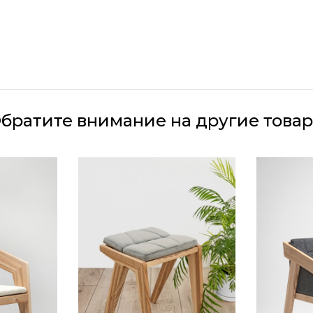
иуретана.
 (рогожка, велюр)
брать и постирать.
братите внимание на другие това
натуральное масло
 дома или общественного места)
ножки) под нестандартную столешницу по индивиду