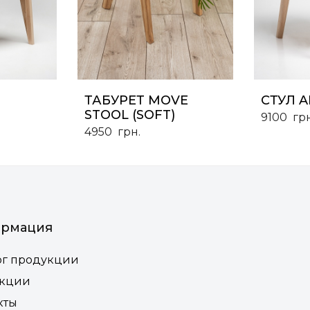
ТАБУРЕТ MOVE
СТУЛ AI
STOOL (SOFT)
9100
грн
4950
грн.
рмация
ог продукции
екции
кты