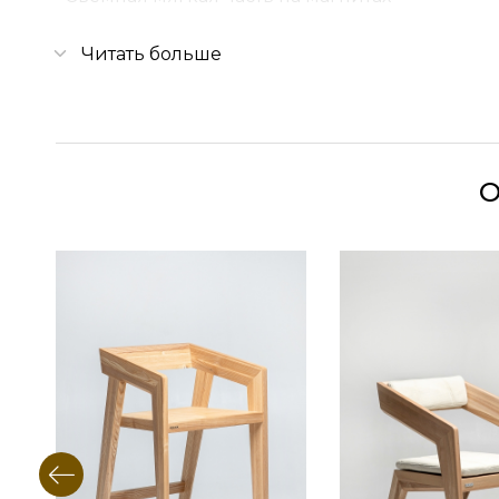
• Две мягкие подушки из мебельного пенопол
Читать больше
• Широкий выбор типов и цветов ткани обивки
• Мягкая часть на замках, позволяющая ее разо
О
• Несколько вариантов тонировки древесины
• Финишная защита древесины – выносливое 
• Подножка деревянная или из алюминия (для
• Возможность смены высоты ножек (или под