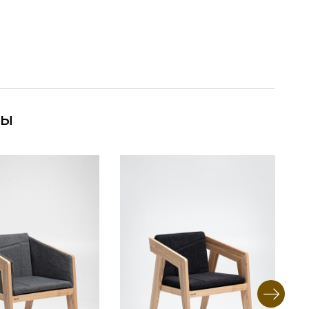
ры
альному запросу клиента