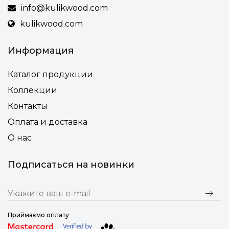
• Несколько вариантов тонировки древесины
info@kulikwood.com
kulikwood.com
• Финишная защита древесины – выносливое
натуральное масло
Информация
• Подножка деревянная или из алюминия (для дома или
общественного места)
Каталог продукции
• Возможность смены высоты ножек (или подножки) под
нестандартную столешницу по индивидуальному
Коллекции
запросу клиента
Контакты
Оплата и доставка
О нас
Подписаться на новинки
Приймаємо оплату