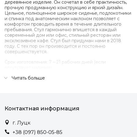
деревянное изделие. Он сочетал в себе практичность,
прочную продуманную конструкцию и яркий дизайн.
Цельное, полноценное широкое сиденье, подлокотники
и спинка под анатомическим наклоном позволяет с
комфортом проводить время в течение длительного
пребывания. Стул гармонично впишется в каждый
современный дом или офис, стильный ресторан или
эксклюзивное кафе. Стул был придуман нами в 2018
году. С тех пор он производится и постоянно
совершенствуется.
Срок изготовления: 7 – 21 рабочих дней (если
отсутствует наличие)
Подробности:
Читать больше
• Съемная мягкая часть на магнитах
• Две мягкие подушки из мебельного пенополиуретана.
Контактная информация
• Широкий выбор типов и цветов ткани обивки (рогожка,
велюр)
г. Луцк
• Мягкая часть на замках, позволяющая ее разобрать и
постирать.
+38 (097) 850-05-85