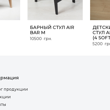
БАРНЫЙ СТУЛ AIR
ДЕТСК
BAR M
СТУЛ A
(4 SOFT
10500
грн.
5200
гр
рмация
ог продукции
екции
кты