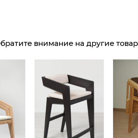
иуретана.
 (рогожка, велюр)
братите внимание на другие това
брать и постирать.
натуральное масло