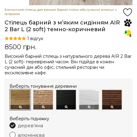
Елегантний стілець для високої барної стійки або сучасної вітальні з
островом
Стілець барний з мʼяким сидінням AIR
2 Bar L (2 soft) темно-коричневий
1 відгук
8500
грн.
Високий барний стілець з натурального дерева AIR 2 Bar
L (2 soft)- перевірений часом. Він підійде в кожен
сучасний дім або офіс, стильний ресторан чи
ексклюзивне кафе
Виберіть тонування деревини
Виберіть підніжку
дерев'яна
алюмінієва