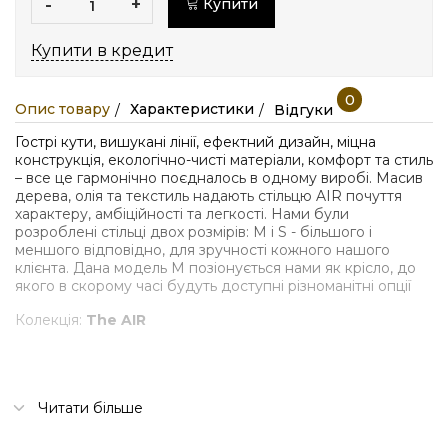
-
+
Купити
Купити в кредит
0
Опис товару
Характеристики
Відгуки
Гострі кути, вишукані лінії, ефектний дизайн, міцна
конструкція, екологічно-чисті матеріали, комфорт та стиль
– все це гармонічно поєдналось в одному виробі. Масив
дерева, олія та текстиль надають стільцю AIR почуття
характеру, амбіційності та легкості. Нами були
розроблені стільці двох розмірів: M і S - більшого і
меншого відповідно, для зручності кожного нашого
клієнта. Дана модель М позіонується нами як крісло, до
якого в скорому часі будуть доступні різноманітні опції
Колекція:
The AIR
Читати більше