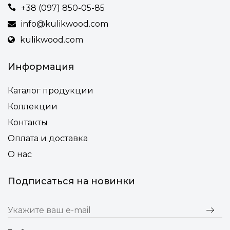
• Мягкая часть на замках, позволяющая ее разобрать и
+38 (097) 850-05-85
постирать.
info@kulikwood.com
• Несколько вариантов тонировки древесины
kulikwood.com
• Финишная защита древесины – выносливое
натуральное масло
Информация
• Подножка деревянная или из алюминия (для дома или
общественного места)
Каталог продукции
• Возможность смены высоты ножек (или подножки) под
Коллекции
нестандартную столешницу по индивидуальному
запросу клиента
Контакты
Оплата и доставка
О нас
Подписаться на новинки