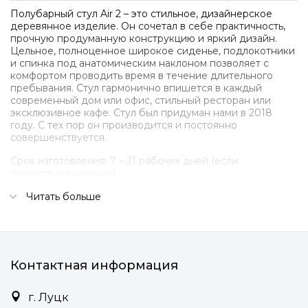
Полубарный стул Air 2 – это стильное, дизайнерское
деревянное изделие. Он сочетал в себе практичность,
прочную продуманную конструкцию и яркий дизайн.
Цельное, полноценное широкое сиденье, подлокотники
и спинка под анатомическим наклоном позволяет с
комфортом проводить время в течение длительного
пребывания. Стул гармонично впишется в каждый
современный дом или офис, стильный ресторан или
эксклюзивное кафе. Стул был придуман нами в 2018
году. С тех пор он производится и постоянно
совершенствуется.
Срок изготовления: 7 – 21 рабочих дней (если
отсутствует наличие)
Подробности:
Читать больше
• Съемная мягкая часть на магнитах
• Четыри мягкие подушки из мебельного
пенополиуретана.
Контактная информация
• Широкий выбор типов и цветов ткани обивки (рогожка,
велюр)
г. Луцк