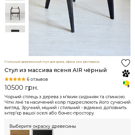
Стильный деревянный стул для дома, офиса или ресторана
Стул из массива ясеня AIR чёрный
6 отзывов
10500
грн.
Чорний стілець з дерева з м'яким сидінням та спинкою.
Чіткі лінії та насичений колір підкреслюють його сучасний
вигляд. Зручний, міцний і стильний - відмінно доповнить
інтер'єр вашої оселі або бізнес-простору
Выберите окраску древесины