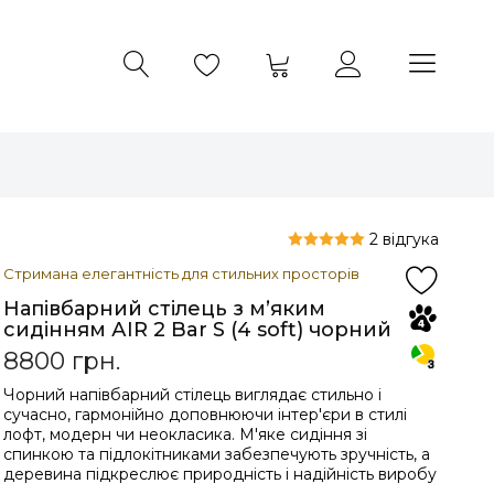
2 відгука
Стримана елегантність для стильних просторів
Напівбарний стілець з мʼяким
сидінням АIR 2 Bar S (4 soft) чорний
8800
грн.
Чорний напівбарний стілець виглядає стильно і
сучасно, гармонійно доповнюючи інтер'єри в стилі
лофт, модерн чи неокласика. М'яке сидіння зі
спинкою та підлокітниками забезпечують зручність, а
деревина підкреслює природність і надійність виробу