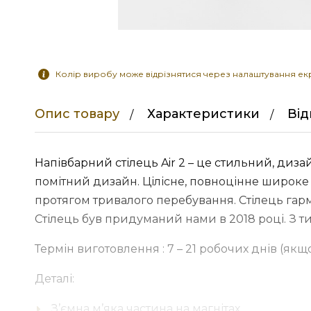
Колір виробу може відрізнятися через налаштування ек
Опис товару
Характеристики
Ві
Напівбарний стілець Air 2 – це стильний, диза
помітний дизайн. Цілісне, повноцінне широке
протягом тривалого перебування. Стілець гар
Стілець був придуманий нами в 2018 році. З ти
Термін виготовлення : 7 – 21 робочих днів (якщ
Деталі:
З’ємна м’яка частина на магнітах