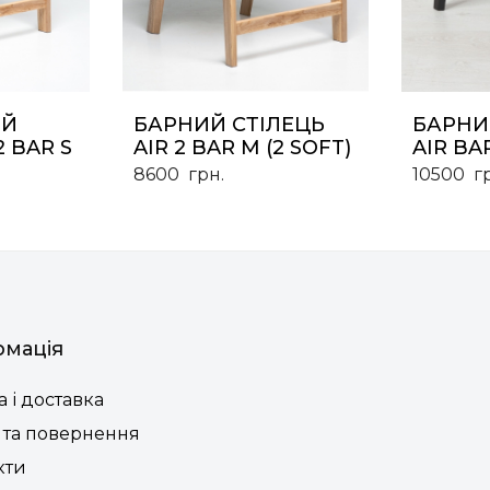
ИЙ
БАРНИЙ СТІЛЕЦЬ
БАРНИ
2 BAR S
AIR 2 BAR M (2 SOFT)
AIR BA
8600
грн.
10500
г
рмація
 і доставка
 та повернення
кти