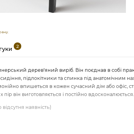
рану.
2
дгуки
йнерський дерев'яний виріб. Він поєднав в собі пра
 сидіння, підлокітники та спинка під анатомічним 
монійно впишеться в кожен сучасний дім або офіс, 
х пір він виготовляється і постійно вдосконалюється.
о відсутня наявність)