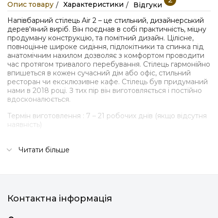
Опис товару
Характеристики
Відгуки
Напівбарний стілець Air 2 – це стильний, дизайнерський
дерев'яний виріб. Він поєднав в собі практичність, міцну
продуману конструкцію, та помітний дизайн. Цілісне,
повноцінне широке сидіння, підлокітники та спинка під
анатомічним нахилом дозволяє з комфортом проводити
час протягом тривалого перебування. Стілець гармонійно
впишеться в кожен сучасний дім або офіс, стильний
ресторан чи ексклюзивне кафе. Стілець був придуманий
нами в 2018 році. З тих пір він виготовляється і постійно
вдосконалюється.
Термін виготовлення : 7 – 21 робочих днів (якщо відсутня
наявність)
Деталі:
Читати більше
З’ємна м’яка частина на магнітах
Чотири м’яких подушки з меблевого пінополіуретану
Широкий вибір типів і кольорів тканини оббивки
(рогожка, велюр)
М’яка частина на замках, що дозволяє її розібрати і
Контактна інформація
попрати.
Кілька варіантів тонування деревини