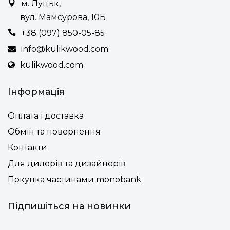
Фінішний захист деревини – витривале натуральне
м. Луцьк,
масло
вул. Мамсурова, 10Б
Підніжка дерев’яна або з алюмінію (для дому чи
громадського місця)
+38 (097) 850-05-85
Можливість зміни висоти ніжок (або підніжки) під
нестандартну стільницю на індивідуальний запит
info@kulikwood.com
клієнта
kulikwood.com
Інформація
Оплата і доставка
Обмін та повернення
Контакти
Для дилерів та дизайнерів
Покупка частинами monobank
Підпишіться на новинки