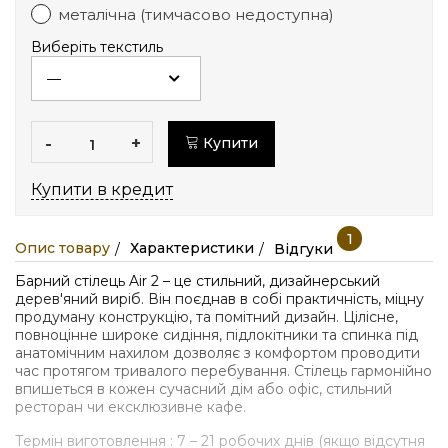
металічна (тимчасово недоступна)
Виберіть текстиль
-
+
Купити
Купити в кредит
1
Опис товару
Характеристики
Відгуки
Барний стілець Air 2 – це стильний, дизайнерський
дерев'яний виріб. Він поєднав в собі практичність, міцну
продуману конструкцію, та помітний дизайн. Цілісне,
повноцінне широке сидіння, підлокітники та спинка під
анатомічним нахилом дозволяє з комфортом проводити
час протягом тривалого перебування. Стілець гармонійно
впишеться в кожен сучасний дім або офіс, стильний
ресторан чи ексклюзивне кафе.
Термін виготовлення : 7 – 21 робочих днів (якщо відсутня