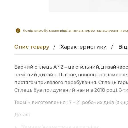
Колір виробу може відрізнятися через налаштування ек
Опис товару
Характеристики
Ві
Барний стілець Air 2 – це стильний, дизайнерс
помітний дизайн. Цілісне, повноцінне широке
протягом тривалого перебування. Стілець гар
Стілець був придуманий нами в 2018 році. З ти
Термін виготовлення : 7 – 21 робочих днів (якщ
Деталі:
З’ємна м’яка частина на магнітах