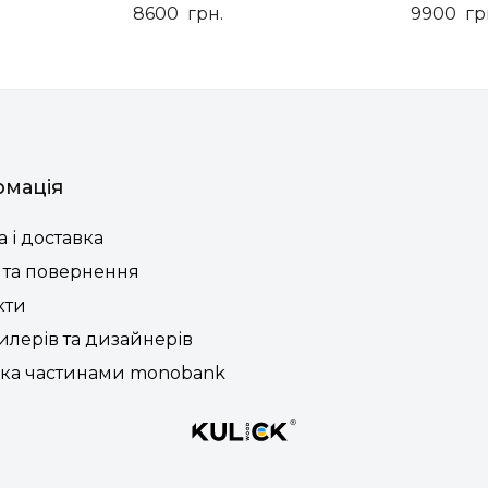
8600
грн.
9900
гр
рмація
 і доставка
 та повернення
кти
илерів та дизайнерів
ка частинами monobank