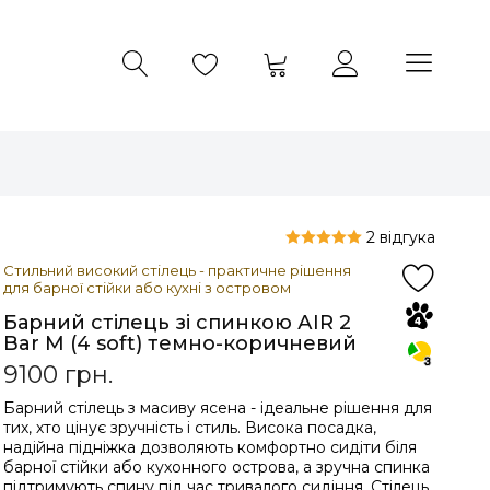
2 відгука
Стильний високий стілець - практичне рішення
для барної стійки або кухні з островом
Барний стілець зі спинкою АIR 2
Bar M (4 soft) темно-коричневий
9100
грн.
Барний стілець з масиву ясена - ідеальне рішення для
тих, хто цінує зручність і стиль. Висока посадка,
надійна підніжка дозволяють комфортно сидіти біля
барної стійки або кухонного острова, а зручна спинка
підтримують спину під час тривалого сидіння. Стілець