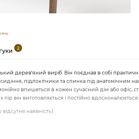
рану.
2
дгуки
ький дерев'яний виріб. Він поєднав в собі практичні
 сидіння, підлокітники та спинка під анатомічним 
монійно впишеться в кожен сучасний дім або офіс, 
х пір він виготовляється і постійно вдосконалюється.
о відсутня наявність)