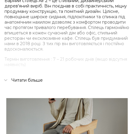
Барний стілець Air 2 – це стильний, дизайнерський
дерев'яний виріб. Він поєднав в собі практичність, міцну
продуману конструкцію, та помітний дизайн. Цілісне,
повноцінне широке сидіння, підлокітники та спинка під
анатомічним нахилом дозволяє з комфортом проводити
час протягом тривалого перебування. Стілець гармонійно
впишеться в кожен сучасний дім або офіс, стильний
ресторан чи ексклюзивне кафе. Стілець був придуманий
нами в 2018 році. З тих пір він виготовляється і постійно
вдосконалюється.
Термін виготовлення : 7 – 21 робочих днів (якщо відсутня
наявність)
Деталі:
Читати більше
З’ємна м’яка частина на магнітах
Чотири м’яких подушки з меблевого пінополіуретану
Широкий вибір типів і кольорів тканини оббивки
(рогожка, велюр)
М’яка частина на замках, що дозволяє її розібрати і
попрати.
Кілька варіантів тонування деревини
Фінішний захист деревини – витривале натуральне
масло
Підніжка дерев’яна або з алюмінію (для дому чи