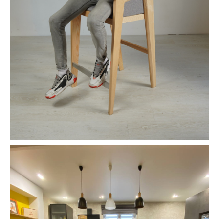
громадського місця)
Можливість зміни висоти ніжок (або підніжки) під
нестандартну стільницю на індивідуальний запит
клієнта