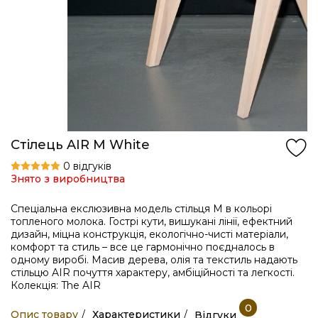
Стілець AIR M White
0 відгуків
Знято з виробництва
Спеціальна екслюзивна модель стільця M в кольорі
топленого молока. Гострі кути, вишукані лінії, ефектний
дизайн, міцна конструкція, екологічно-чисті матеріали,
комфорт та стиль – все це гармонічно поєдналось в
одному виробі. Масив дерева, олія та текстиль надають
стільцю AIR почуття характеру, амбіційності та легкості.
Колекція: The AIR
0
Опис товару
Характеристики
Відгуки