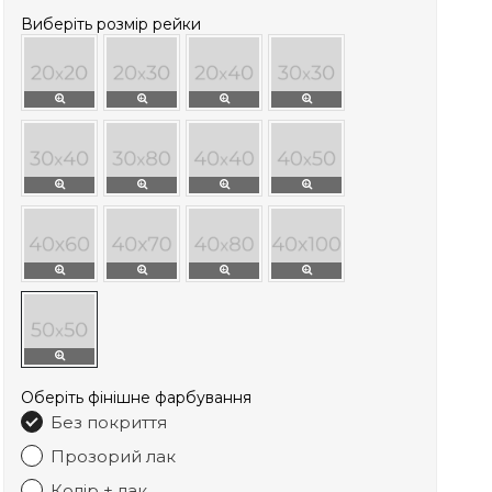
Виберіть розмір рейки
Оберіть фінішне фарбування
Без покриття
Прозорий лак
Колір + лак