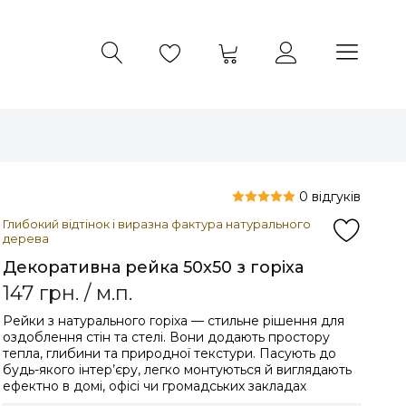
0 відгуків
Глибокий відтінок і виразна фактура натурального
дерева
Декоративна рейка 50x50 з горіха
147
грн.
/ м.п.
Рейки з натурального горіха — стильне рішення для
оздоблення стін та стелі. Вони додають простору
тепла, глибини та природної текстури. Пасують до
будь-якого інтер’єру, легко монтуються й виглядають
ефектно в домі, офісі чи громадських закладах