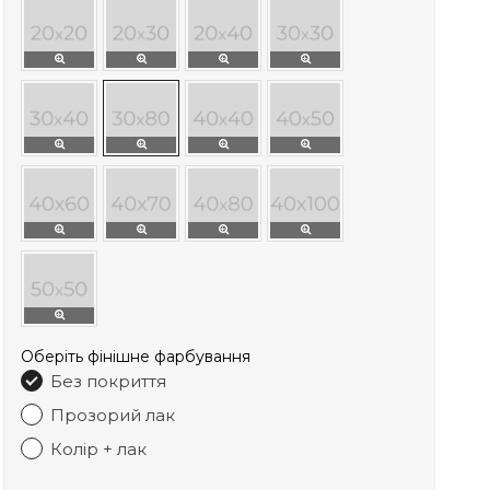
Оберіть фінішне фарбування
Без покриття
Прозорий лак
Колір + лак