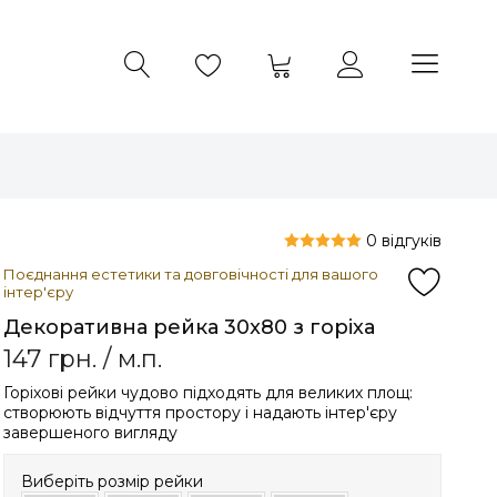
0 відгуків
Поєднання естетики та довговічності для вашого
інтер'єру
Декоративна рейка 30x80 з горіха
147
грн.
/ м.п.
Горіхові рейки чудово підходять для великих площ:
створюють відчуття простору і надають інтер'єру
завершеного вигляду
Виберіть розмір рейки